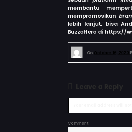
membantu mempe
mempromosikan
bra
lebih lanjut, bisa 
BuzzoHero di https://
On
October 16, 2020
Leave a Reply
Your email address will not
Co