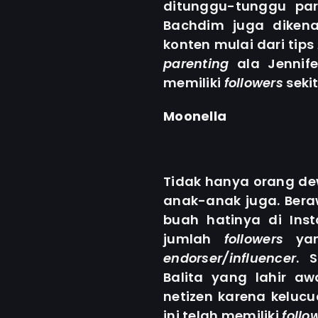
ditunggu-tunggu pa
Bachdim juga diken
konten mulai dari tips
parenting
ala Jennife
memiliki
followers
sekit
Moonella
Tidak hanya orang de
anak-anak juga. Ber
buah hatinya di In
jumlah
followers
yan
endorser/influencer
.
S
Balita yang lahir aw
netizen karena keluc
ini telah memiliki
follo