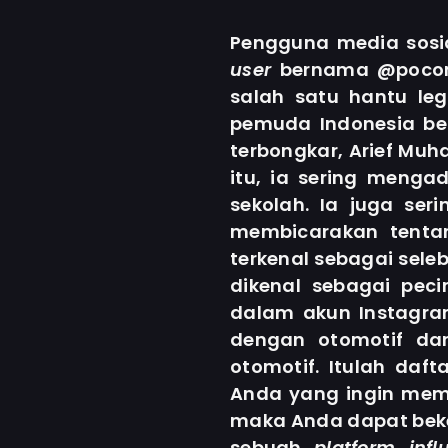
Pengguna media sosia
user
bernama @pocon
salah satu hantu lege
pemuda Indonesia be
terbongkar, Arief Mu
itu, ia sering meng
sekolah. Ia juga se
membicarakan tentan
terkenal sebagai seleb
dikenal sebagai peci
dalam akun Instagra
dengan otomotif da
otomotif. Itulah daf
Anda yang ingin me
maka Anda dapat beke
sebuah
platform inf