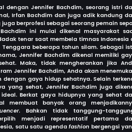
l dengan Jennifer Bachdim, seorang istri da
nal, Irfan Bachdim dan juga adik kandung da
 juga berprofesi sebagai seorang pemain sep
 Bachdim ini mulai dikenal masyarakat sa
dak tenar saat membela timnas Indonesia 
 Tenggara beberapa tahun silam. Sebagai ist
rnama, Jennifer Bachdim dikenal memiliki ga
sehat. Maka, tidak mengherankan jika An
agram Jennifer Bachdim, Anda akan menemuk
n dengan gaya hidup sehatnya. Selain terken
a yang sehat, Jennifer Bachdim juga diken
 ideal. Berkat gaya hidupnya yang sehat d
al membuat banyak orang menjadikann
luencer
. Bahkan tidak tanggung-tanggun
rpilih menjadi representatif pertama da
onesia, satu satu agenda
fashion
bergengsi ya