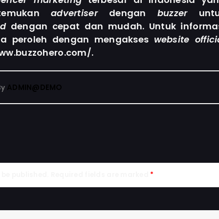
rtemukan
advertiser
dengan
buzzer
untu
nd
dengan cepat dan mudah. Untuk informa
Anda peroleh dengan mengakses
website offici
www.buzzohero.com/.
ADMIN@DEMO
By
 be published.
Required fields are marked
*
mmen