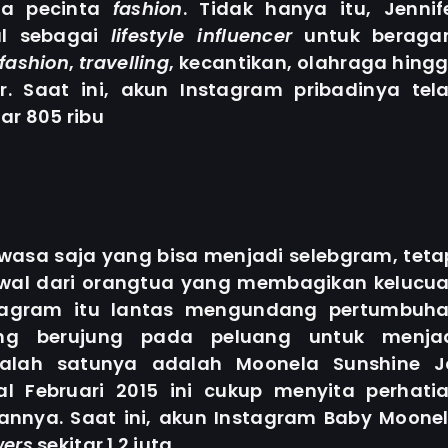
ra pecinta
fashion
. Tidak hanya itu, Jennif
al sebagai
lifestyle influencer
untuk berag
fashion
,
travelling
, kecantikan, olahraga hing
r. Saat ini, akun Instagram pribadinya tel
ar 805 ribu
wasa saja yang bisa menjadi selebgram, teta
awal dari orangtua yang membagikan kelucu
stagram itu lantas mengundang pertumbuh
g berujung pada peluang untuk menja
alah satunya adalah Moonela Sunshine J
al Februari 2015 ini cukup menyita perhati
uannya. Saat ini, akun Instagram Baby Moone
wers
sekitar 1.2 juta.