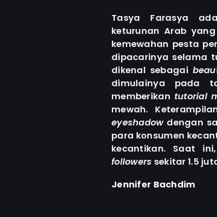
Tasya Farasya ada
keturunan Arab yang
kemewahan pesta per
dipacarinya selama 
dikenal sebagai
beau
dimulainya pada ta
memberikan
tutorial
mewah. Keterampil
eyeshadow
dengan sa
para konsumen kecan
kecantikan. Saat in
followers
sekitar 1.5 jut
Jennifer Bachdim