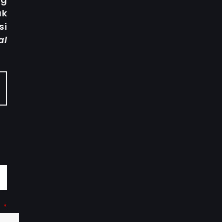
k
si
al
t
*