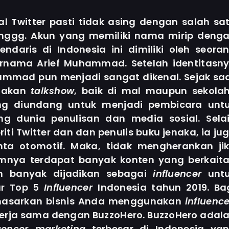
l Twitter pasti tidak asing dengan salah sa
ggg. Akun yang memiliki nama mirip deng
ndaris di Indonesia ini dimiliki oleh seora
rnama Arief Muhammad. Setelah identitasn
hammad pun menjadi sangat dikenal. Sejak sa
adakan
talkshow
, baik di mal maupun sekola
ring diundang untuk menjadi pembicara unt
g dunia penulisan dan media sosial. Sela
riti Twitter dan dan penulis buku jenaka, ia ju
nta otomotif. Maka, tidak mengherankan ji
mnya terdapat banyak konten yang berkait
n banyak dijadikan sebagai
influencer
unt
tar Top 5
Influencer
Indonesia tahun 2019. Ba
masarkan bisnis Anda menggunakan
influence
rja sama dengan BuzzoHero. BuzzoHero adal
luencer marketing
terbesar di Indonesia ya