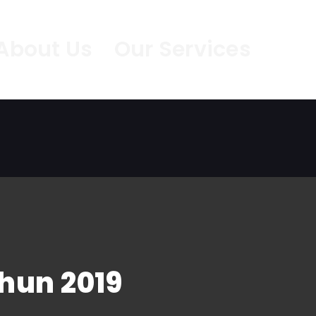
About Us
Our Services
ahun 2019