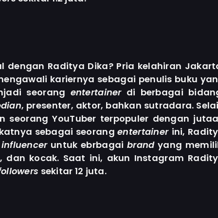
l dengan Raditya Dika? Pria kelahiran Jakart
mengawali kariernya sebagai penulis buku ya
njadi seorang
entertainer
di berbagai bidan
dian
, presenter, aktor, bahkan sutradara. Sela
an seorang YouTuber terpopuler dengan juta
akatnya sebagai seorang
entertainer
ini, Radit
i
influencer
untuk ebrbagai
brand
yang memili
, dan kocak. Saat ini, akun Instagram Radit
followers
sekitar 12 juta.