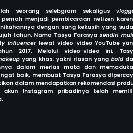
lah seorang selebgram sekaligus
vlogg
 pernah menjadi pembicaraan netizen kare
nikahannya dengan sang kekasih yang sud
tujuh tahun. Nama Tasya Farasya
sendiri mul
ty influencer
lewat video-video YouTube ya
hun 2017. Melalui video-video ini, Tas
 makeup
yang khas, yakni riasan yang
bold
d
annya dalam merias mata dan memaduk
ngat baik, membuat Tasya Farasya diperca
tikan dalam mendapatkan rekomendasi prod
i, akun Instagram pribadinya telah memili
a.